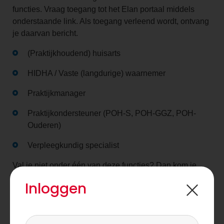
functies. Vraag toegang tot het Elan portaal middels
onderstaande link. Als toegang verleend wordt, ontvang
je daarvan bericht.
(Praktijkhoudend) huisarts
HIDHA / Vaste (langdurige) waarnemer
Praktijkmanager
Praktijkondersteuner (POH-S, POH-GGZ, POH-
Ouderen)
Verpleegkundig specialist
Val je niet onder één van deze functies? Dan kom je
helaas niet in aanmerking voor toegang tot het portaal.
Inloggen
Account aanvragen